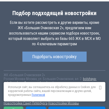
Подбор подходящей новостройки
Если вы хотите рассмотреть и другие варианты, кроме
ЖК «Большая Очаковская 2», предлагаем вам
воспользоваться нашим сервисом подбора новостроек,
который позволяет выбрать из базы 665 ЖК в МСК и МО
по 4 ключевым параметрам
Подобрать новостройку
ЖК «Большая Очаковская 2»
Россия
Москва
Москва, ул. Большая Очаковская, вл. 2
bolshaya-
ochakovskaya-2.novopoisk.msk.ru
Купить квартиру в новом жилом
комплексе «Большая Очаковская 2» от «ПАО «ПИК-
Используя сайт, вы соглашаетесь на обработку данных в Cookies для
специализированный застройщик»» в Очаково-Матвеевском.
корректной работы сайта, вашей персонализации и других целей,
Квартиры различных планировок от 22.46 млн рублей!
предусмотренных
Политикой
Новостройки Санкт-Петербурга
Новостройки Москвы
Информация на сайте взята из открытых источников, не является