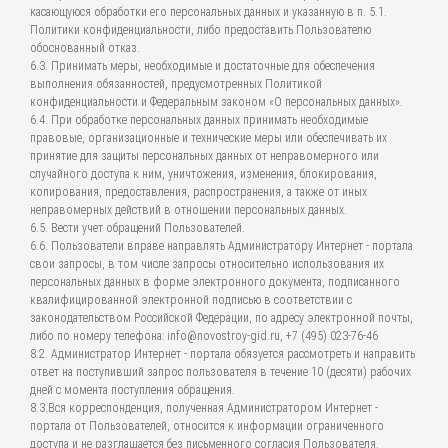
касающуюся обработки его персональных данных и указанную в п. 5.1.
Политики конфиденциальности, либо предоставить Пользователю
обоснованный отказ.
6.3. Принимать меры, необходимые и достаточные для обеспечения
выполнения обязанностей, предусмотренных Политикой
конфиденциальности и Федеральным законом «О персональных данных».
6.4. При обработке персональных данных принимать необходимые
правовые, организационные и технические меры или обеспечивать их
принятие для защиты персональных данных от неправомерного или
случайного доступа к ним, уничтожения, изменения, блокирования,
копирования, предоставления, распространения, а также от иных
неправомерных действий в отношении персональных данных.
6.5. Вести учет обращений Пользователей.
6.6. Пользователи вправе направлять Администратору Интернет - портала
свои запросы, в том числе запросы относительно использования их
персональных данных в форме электронного документа, подписанного
квалифицированной электронной подписью в соответствии с
законодательством Российской Федерации, по адресу электронной почты,
либо по номеру телефона: info@novostroy-gid.ru, +7 (495) 023-76-46
8.2. Администратор Интернет - портала обязуется рассмотреть и направить
ответ на поступивший запрос пользователя в течение 10 (десяти) рабочих
дней с момента поступления обращения.
8.3.Вся корреспонденция, полученная Администратором Интернет -
портала от Пользователей, относится к информации ограниченного
доступа и не разглашается без письменного согласия Пользователя.