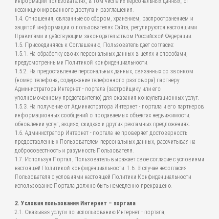
информации пользователях, в том числе их персональных данных, от
несанкционированного доступа и разглашения.
1.4. Отношения, связанные со сбором, хранением, распространением и
защитой информации о пользователях Сайта, регулируются настоящими
Правилами и действующим законодательством Российской Федерации.
1.5. Присоединяясь к Соглашению, Пользователь дает согласие:
1.5.1. На обработку своих персональных данных в целях и способами,
предусмотренными Политикой конфиденциальности.
1.5.2. На предоставление персональных данных, связанных со звонком
(номер телефона; содержание телефонного разговора) партнеру
Администратора Интернет - портала (застройщику или его
уполномоченному представителю) для оказания консультационных услуг.
1.5.3. На получение от Администратора Интернет - портала и его партнеров
информационных сообщений о продаваемых объектах недвижимости,
обновлении услуг, акциях, скидках и других рекламных предложениях.
1.6. Администратор Интернет - портала не проверяет достоверность
предоставленных Пользователем персональных данных, рассчитывая на
добросовестность и разумность Пользователя.
1.7. Используя Портал, Пользователь выражает свое согласие с условиями
настоящей Политикой конфиденциальности. 1.6. В случае несогласия
Пользователя с условиями настоящей Политики Конфиденциальности
использование Портала должно быть немедленно прекращено.
2. Условия пользования Интернет – портала
2.1. Оказывая услуги по использованию Интернет - портала,